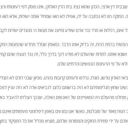
בבית דין ארצי, הכהן שהוא נציג בית הדין האלוקי, אינו פוסק לפי רעיונותיו ור
. החוקה הזו לא נכתבה על ידו, אפילו לא הוא שמחיל אותה ישירות, אלא הוא 
כל איום, רכילות או מרד נגד אדם שיודע ומייצג את מצוות ה' מנוגדים ישירות לקב
המשיח ברמת הרוח, זה בדיוק אותו הדבר. כמאמין שנולד מחדש שהמצוות התקיי
 ושונא אותנו. למרות שהעולם לא מודע לכך בדרך כלל, זה נגד הנצח שהם קמים.
 ולא על פי הרעיונות הנפשיים והדתיים שלנו.
ביאי האדון גורשו, הוגלו, נרדפו ולעתים קרובות נהרגו, מכיוון שבני דורם לא ה
נשים שחוץ מגלימותיהם לא היה ברשותם כלום. לנביאים אלה לא היה עניין לפסוק
ק מוחלט מהעולם היו המאפיינים של האנשים האלה, שבכך הצליחו להעביר באו
הנוח מאוד של סובלנות, כאשר אנו נמנעים באופן דיפלומטי מעימותים ואינם מ
אדם על ידי סתירת החוקים והמסורות שלהם, מוציא מכליל את כל התפקוד בתוך