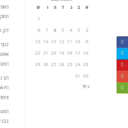
כשם ש
א
ב
ג
ד
ה
ו
ש
החוקה
1
8
7
6
5
4
3
2
לכן, 
15
14
13
12
11
10
9
בגוף 
22
21
20
19
18
17
16
אותנו
רצונו
29
28
27
26
25
24
23
31
30
רוב נ
« יול
היו א
וניתו
המצב 
בבני 