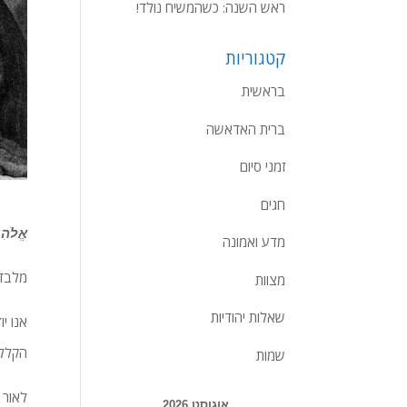
ראש השנה: כשהמשיח נולד!
קטגוריות
בראשית
ברית האדאשה
זמני סיום
חגים
אֱלֹהִ
מדע ואמונה
מלבד כבוד האדו
מצוות
שאלות יהודיות
אנו י
הקללו
שמות
לאור 
אוגוסט 2026