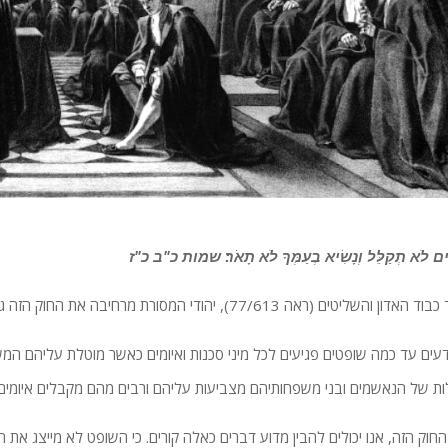
ים לֹא תְקַלֵּל וְנָשִׂיא בְעַמְּךָ לֹא תָאֹר׃ שמות כ"ב כ"ז
ן והשליטים (ראה 77/613), יהודי המסורת מרחיבה את החוק הזה גם לכבוד השופטים.
ודעים עד כמה שופטים פגיעים לכל מיני סכנות ואיומים כאשר מוטלת עליהם המ
ת של הנאשמים ובני משפחותיהם מצביעות עליהם ורבים מהם מקבלים איומים א
החוק הזה, אנו יכולים להבין מדוע דברים כאלה קורים. כי השופט לא מייצג את 