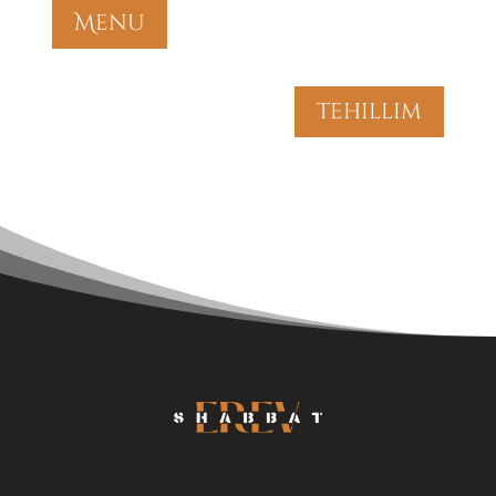
Menu
tehillim