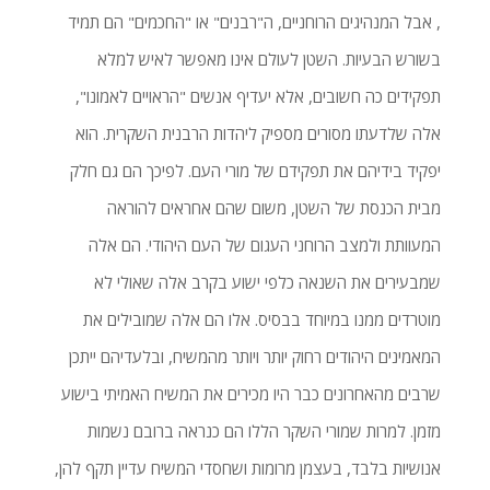
, אבל המנהיגים הרוחניים, ה"רבנים" או "החכמים" הם תמיד
בשורש הבעיות. השטן לעולם אינו מאפשר לאיש למלא
תפקידים כה חשובים, אלא יעדיף אנשים "הראויים לאמונו",
אלה שלדעתו מסורים מספיק ליהדות הרבנית השקרית. הוא
יפקיד בידיהם את תפקידם של מורי העם. לפיכך הם גם חלק
מבית הכנסת של השטן, משום שהם אחראים להוראה
המעוותת ולמצב הרוחני העגום של העם היהודי. הם אלה
שמבעירים את השנאה כלפי ישוע בקרב אלה שאולי לא
מוטרדים ממנו במיוחד בבסיס. אלו הם אלה שמובילים את
המאמינים היהודים רחוק יותר ויותר מהמשיח, ובלעדיהם ייתכן
שרבים מהאחרונים כבר היו מכירים את המשיח האמיתי בישוע
מזמן. למרות שמורי השקר הללו הם כנראה ברובם נשמות
אנושיות בלבד, בעצמן מרומות ושחסדי המשיח עדיין תקף להן,