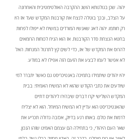
יהוה. שכן בגולגותא הושג ההקרבה האולטימטיבית והאחרונה
על הצלב, ובכך בוטלה לנצח את קורבנות המקדש שעד אז היו
רק חותמו. יהוה דאג שאנשיו המורדים במשיח לא ייפולו לפחות
בחטא הנצחת סדר הקורבנות. אז הוא הניח לכוחות הרומאים
להרוס את המקדש של אז, כדי לשים קץ לתרגול המנחות. האל
לא אפשר לעמו לבצע את הזעם הזה אפילו לא במודע.
יהיו יהודים שיתמידו בתמיכה באנטיכריסט גם כאשר יתברר למי
שיודעים את כתבי הקודש שהוא לא המשיח האמיתי. בבית
המקדש השלישי יקרו דברים שיבהירו ליהודים דתיים
שהאנטיכריסט הוא עדיין לא המשיח המיוחל. הוא לא יצליח
לרמות את כולם. באותו רגע בדיוק, אכזבה גדולה תכריע את
שאר העם היהודי, כי בתחילה הם עצמם האמינו שזהו הנכון.
לאויב אין כוח מוחלט. בקרב זה, האדון מחזיק בכלי נשק בלתי