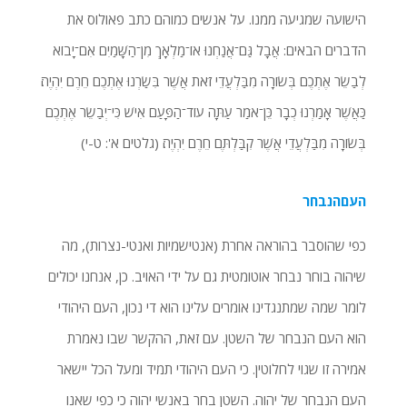
הישועה שמגיעה ממנו. על אנשים כמוהם כתב פאולוס את
הדברים הבאים: אֲבָל גַּם־אֲנַחְנוּ אוֹ־מַלְאָךְ מִן־הַשָּׁמַיִם אִם־יָבוֹא
לְבַשֵׂר אֶתְכֶם בְּשׂוֹרָה מִבַּלְעֲדֵי זׂאת אֲשֶׁר בִּשַׂרְנוּ אֶתְכֶם חֵרֶם יִהְיֶה׃
כַּאֲשֶׁר אָמַרְנוּ כְבָר כֵּן־אׂמַר עַתָּה עוֹד־הַפָּעַם אִישׁ כִּי־יְבַשֵׂר אֶתְכֶם
בְּשׂוֹרָה מִבַּלְעֲדֵי אֲשֶׁר קִבַּלְתֶּם חֵרֶם יִהְיֶה׃ (גלטים א': ט-י)
העםהנבחר
כפי שהוסבר בהוראה אחרת (אנטישמיות ואנטי-נצרות), מה
שיהוה בוחר נבחר אוטומטית גם על ידי האויב. כן, אנחנו יכולים
לומר שמה שמתנגדינו אומרים עלינו הוא די נכון, העם היהודי
הוא העם הנבחר של השטן. עם זאת, ההקשר שבו נאמרת
אמירה זו שגוי לחלוטין. כי העם היהודי תמיד ומעל הכל יישאר
העם הנבחר של יהוה. השטן בחר באנשי יהוה כי כפי שאנו