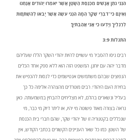
הִנְנִי נׂתֵן אֲנָשִׁים מִכְּנֵסֶת הַשָּׂטָן אֲשֶׁר יׂאמְרוּ יְהוּדִים אֲנַחְנוּ
וְאֵינָם כִּי־דׂבְרֵי שֶׁקֶר הֵמָּה הִנְנִי עׂשֶׂה אֲשֶׁר יָבֹאוּ לְהִשְׁתַּחֲוֹת
לְרַגְלֶיךָ וְיָדְעוּ כִּי אֲנִי אֲהַבְתִּיךָ׃
התגלות 3:9
רבים ניסו להסביר מי עשויים להיות יהודי השקר הללו שעליהם
מדבר יהוה עם יוחנן. המשפט הזה הוא ללא ספק אחד הכלים
הנפוצים שבהם משתמשים אנטישמים כדי לנסות להכפיש את
בחירת העם היהודי. רבים מוטרדים מהצהרה אלימה כל כך
בעליל ונשארים בהלם, לא מצליחים להבחין במשמעותה. כאן
נראה בצורה מאוד פשוטה מי יהיו, או ליתר דיוק מי כבר, מי
שנכללים בקטגוריה זו של יהודי שקר, שהם חברי בית הכנסת
של השטן. כמו כל שאר העניינים הקשורים בכתבי הקודש, אין