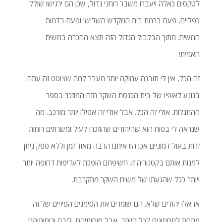
לטקסים כאלה ויעברו משבר רוחני גדול, שכן הם ירגישו שולל
כפליים, פעם ברמת בית המקדש השלישי ופעם בדמות
המשיח. מתוך הבלבול הגדול הזה תצא ההכרה במשיח
האמיתי.
זה הכל, אין לי תובנה עמוקה יותר מעבר למה שצוטט זה עתה
בנוגע לאופיו של בית הכנסת השקר הזה המוזכר בספר
ההתגלות. אולי זה הכל. אבל אולי זה אפילו יותר מורכב. מה
שנראה לי בטוח הוא שהיהודים שהוזכרו לעיל ומשרתים רוחות
זרות בעול דמוניים אכן היו איתנו הרבה מאוד זמן וללא ספק ניתן
למנות אותם בקטגוריה זו. חשיפתם הופכת לעדיפות דחופה יותר
ויותר ככל שהגעתו של משיח השקר מתקרבת.
אז אלו יהודים שלא. הם שומרים את הסימנים הפיזיים של זה
מתחת לתחתונים לכל היותר, אבל מוחותיהם, ליבם ורוחותיהם