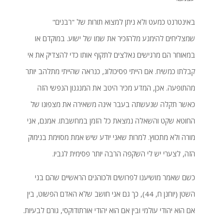
באינטרנט כמעט ולא ניתן למצוא תורות של "רבנים"
שמצליחים להימנע מלהזכיר את שמו של ישוע. במוקדם או
במאוחר הם מרגישים נאלצים לתקוף אותו כדי להצדיק את אי
קבלתו כמשיח. אם הייתי פסיכולוג, כנראה שהייתי מתלהב יותר
מהתופעה. אכן, המדע מכיר היטב את המנגנון הנפשי הזה
כאשר תקלה שנעשתה בעבר אינה משאירה את מצפונו של
החוטא שקט והשאלה נמצאת כל הזמן במחשבתו. אמנם, אני
מורה ולא מתכווץ. למרות שאני יודע שיש אמת מסוימת בנימוק
הזה, לצערי יש לי השקפה הרבה יותר פסימית לגביו.
כשם שאמר מושיענו לפרושים ולכוהנים הראשיים שהם בני
השטן (יוחנן ח, 44), כך גם אני חושב שלא האדם הפשוט, בין
אם הוא יהודי עולמי ובין אם הוא יהודי אורתודוקסי, גורם לבעיות.