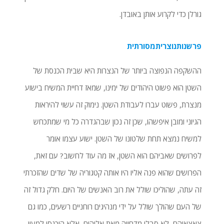
גורלן כדי לקרוע אותן באובדן.
פרשנותנוצריתמסורתית
ההשקפה הנפוצה ביותר של הנצרות היא שבית הכנסת של
השטן הוא פשוט היהודים של ימינו, שמאז דחיית המשיח בישוע
מנצרת, פשוט עברו לעבודת השטן. נימוק זה עשוי להיראות
הגיוני ומובן איפשהו, שכן זה נכון שבהגדרה כל מי שמתכחש
למשיח נמצא תחת שלטונו של השטן. ישוע עצמו אומר
לפרושים שאביהם הוא השטן, אז מה עוד לחשוב? עם זאת,
הפרושים שהוא פנה אליו היו אותה קטגוריה של שדים שהזכרתי
זה עתה, שהוליכו שולל את רוב האנשים של היום. חלק גדול זה
של העם שהולך שולל על ידי מנהיגים רוחניים רשעים, כמו גם
צאצאיהם, לא סבלו מדחייה מאת אלוהים, אלא הוכנסו למעין