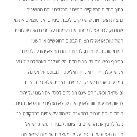
בתוך הגולים התינוקיים-רומיים שהכללים שהם מחשיבים
כמצוות האמיתיות שיש לקיים ולכבד. ביניהם, אנו מוצאים את מי
שמרחיק לכת אפילו למכור את נשמתם על מזבח האידיאולוגיות
הפוליטיות או אפילו מצוות הבונים החופשיים או השטן
המוחלטות. רבים מהם, למרות היותם ממוצא יהודי, נלחמים
בחירוף נפש נגד כל צורות הדת והקומונליזם באמתלה של גזע
אנושי עולמי ייחודי ואינדיווידואליסטי המבוסס על אמונה
במדעים. אז הם לא רק נלחמים בנצרות, אלא גם ביהדות
ובישראל. וכאשר הם אינם מסוגלים לסכל את רצונו של יהוה
לראות את עמו חוזר לארץ הקודש, לא מצליח להרוס את מדינת
היהודים, הם מנסים להתערב ולשמור על אחיזה בתפקודה. כך
נוכל להבין את הקשרים בין ציונות לבניה חופשית. ישראל
מורידה אפוא על ברכיה על ידי מעצמות עולמיות שמאלצות