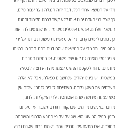
לסבך דברים שנכתבים בפשטות רבה. אין טעם להתפלסף יותר
מדי על הנושא. אחרי הכל, דבר יהוה הנגלה נוצר עבור כולם,
כך שכל בני האדם יבינו אותו ללא קשר לרמת הלימוד והמנת
המשכל שלהם. אנשים אינטליגנטים מדי, או שמנסים להיראות
כך, נוטים לעתים קרובות להסיט אמיתות פשוטות ביותר על ידי
פטפוטים יותר מדי על הנושאים שהם דנים בהם. דבר ה' בהיותו
אוניברסלי מופנה גם לאנשים פשוטים. אז במקום הסברים
מיותרים, נחזור לטקסט הפשוט עצמו. מה הוא רוצה לבטא?
בפשטות, יש בינינו יהודים שנחשבים ככאלה, אבל לא. אלה
משרתים את השטן נקודה. השתייכות ל"בית כנסת" שכזה אין
כשלעצמה פירושה שהם אוטומטית ילדי המקללות. לרוב,
מדובר באנשים מרומים שבתקווה יחזרו בתשובה על טעותם
בזמן. תמיד המיעוט הוא שפועל על פי הטבע הדמוני והשחתה
המולדת, אלו מתעתעים וגוררים עמם נשמות רבות שטרם נחרץ