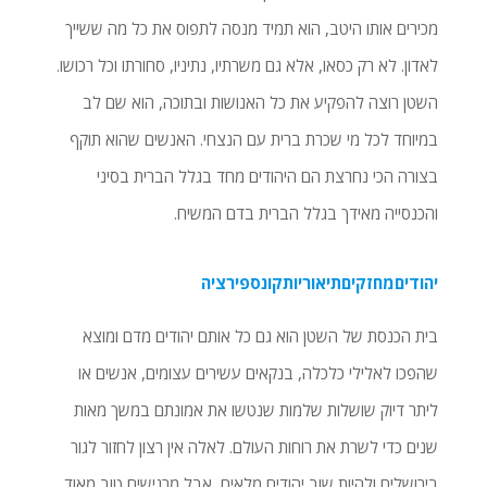
מכירים אותו היטב, הוא תמיד מנסה לתפוס את כל מה ששייך
לאדון. לא רק כסאו, אלא גם משרתיו, נתיניו, סחורתו וכל רכושו.
השטן רוצה להפקיע את כל האנושות ובתוכה, הוא שם לב
במיוחד לכל מי שכרת ברית עם הנצחי. האנשים שהוא תוקף
בצורה הכי נחרצת הם היהודים מחד בגלל הברית בסיני
והכנסייה מאידך בגלל הברית בדם המשיח.
יהודיםמחזקיםתיאוריותקונספירציה
בית הכנסת של השטן הוא גם כל אותם יהודים מדם ומוצא
שהפכו לאלילי כלכלה, בנקאים עשירים עצומים, אנשים או
ליתר דיוק שושלות שלמות שנטשו את אמונתם במשך מאות
שנים כדי לשרת את רוחות העולם. לאלה אין רצון לחזור לגור
בירושלים ולהיות שוב יהודים מלאים, אבל מרגישים טוב מאוד