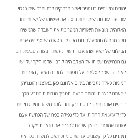
יהודים ומשיחיים בו זמנית ואשר מרחיקים לכת ומכחישים בגלוי
עוד ועוד עובדות שמגדירות ביסוד את אישיותו של ישו ומהותו
האלוהית. מובעות תיאוריות המפריכות את העובדה שהמשיח
נולד מבתולה ומפעולת רוח הקודש, בטענה שיוסף היה אביו
הביולוגי של ישוע ושהתעברות שלו נעשתה בצורה טבעית. הם
גם מכחישים שמותו על הצלב היה קורבן ושדמו היקר של ישו
לא היה נשפך לסליחה על חטאינו. למרבה הצער, הצהרות
דמוניות כאלה נתבעות בימים אלו וגם כאן בארצנו (הונגריה).
שנאתם לנצרות, זהותם הרעה ותסביך הנחיתות הנובע מכך,
דוחפים אותם תמיד לבכות חזק יותר ולומר משהו תמיד גדול יותר
כדי לזעזע את הרוחות, עד כדי נפילה בפח של הכחשת עצם
יסודות אמונתנו. הרצון שלהם להחזיר את הנצרות מקבל
מימדים כל כך קיצוניים עד שהם מתכחשים למשיח ובכך את