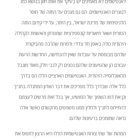
לאנטישמים לא מאמינים יש בעיקר את אותו חזון בנושא כמו
לנוצרים האנטישמים. הם גם מגנים על התזה של חוסר
הלגיטימיות של מדינת ישראל, בין היתר, על ידי קידום התזה
הכוזרית ושאר תיאוריות קונספירציות שמטרתן והאשמת הקהילה
היהודית כולה באופן חד צדדי. ולמרות שהרבה מהביקורת
שלהם מבוססת על עובדות שאין להכחישה, החדשות הרעות
עבורם הן שהטיעונים שלהם נכונים רק לגבי חלק מאוד מוגבל
מהאוכלוסייה היהודית. האנטישמים הארציים הללו הם בדרך
כלל אלה שבדרך כלל מפריכים את דבר האדון המתגלה בתנ"ך
וכן את דמו השפוך של המושיע, אך בכל זאת מרשים לעצמם
להתייחס לתנ"ך ולחלץ ממנו משפטים מהקשרם כאשר אלה
נראה שתומכים ברעיונות שלהם.
המהות של שתי צורות האנטישמיות הללו היא הרצון לתפוס את