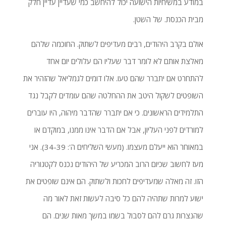
במודע במשיחיות הישועה יכול להיחשב כמי שעדיין עדיין חלק
מבית הכנסת. של השטן.
אולם בקרב היהודים, רבים מעדיפים לשתוק. החוכמה שלהם
מאלצת אותם לא לומר דבר שעליו הם עלולים יום אחד
להתחרט אם יתברר שהם טעו. אלו דומים לגמליאל שהזהיר את
השופטים לשקול היטב את ההחלטה שהם עומדים לקבל נגד
התלמידים הראשונים. כי אם יתברר שהדבר מיהוה, היו עוברים
למורדים לפני העליון, אבל אם הדבר אינו ממנו, במוקדם או
במאוחר הוא ייעלם מעצמו. (מעשי השליחים ה': 34-39). אני
מעז לחשוב שכיום הרוב המכריע של היהודים נכנס לקטגוריה
הזו. זה מאלה שמעדיפים לחכות ולשתוק. הם אינם שופטים את
ישוע למרות שתהיה להם כל סיבה לעשות זאת לאור מה
שהנצרות גרם להם לסבול בשמו במשך מאות שנים. הם