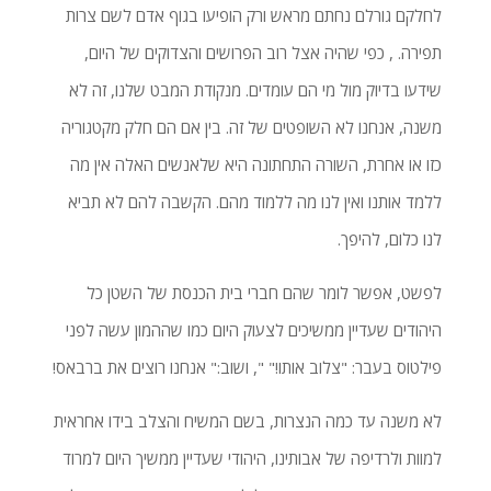
לחלקם גורלם נחתם מראש ורק הופיעו בגוף אדם לשם צרות
תפירה. , כפי שהיה אצל רוב הפרושים והצדוקים של היום,
שידעו בדיוק מול מי הם עומדים. מנקודת המבט שלנו, זה לא
משנה, אנחנו לא השופטים של זה. בין אם הם חלק מקטגוריה
כזו או אחרת, השורה התחתונה היא שלאנשים האלה אין מה
ללמד אותנו ואין לנו מה ללמוד מהם. הקשבה להם לא תביא
לנו כלום, להיפך.
לפשט, אפשר לומר שהם חברי בית הכנסת של השטן כל
היהודים שעדיין ממשיכים לצעוק היום כמו שההמון עשה לפני
פילטוס בעבר: "צלוב אותו!" ", ושוב:" אנחנו רוצים את ברבאס!
לא משנה עד כמה הנצרות, בשם המשיח והצלב בידו אחראית
למוות ולרדיפה של אבותינו, היהודי שעדיין ממשיך היום למרוד