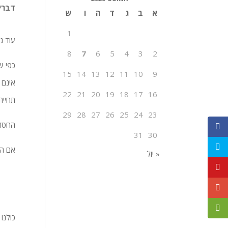
דברים
א
ב
ג
ד
ה
ו
ש
1
עוד גז
8
7
6
5
4
3
2
כפי ש
15
14
13
12
11
10
9
אינם 
22
21
20
19
18
17
16
תחיית
29
28
27
26
25
24
23
החסד 
31
30
אם הא
« יול
כולנו