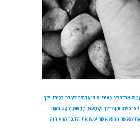
שֶׂה אֶת־הָרַע בְּעֵינֵי יְהוָה־אֱלֹהֶיךָ לַעֲבֹר בְּרִיתוֹ׃ וַיֵּלֶךְ
־צִוִּיתִי׃ וְהֻגַּד־לְךָ וְשָׁמָעְתָּ וְדָרַשְׁתָּ הֵיטֵב וְהִנֵּה
 אֶת־הָאִשָּׁה הַהִוא אֲשֶׁר עָשׂוּ אֶת־הַדָּבָר הָרָע הַזֶּה