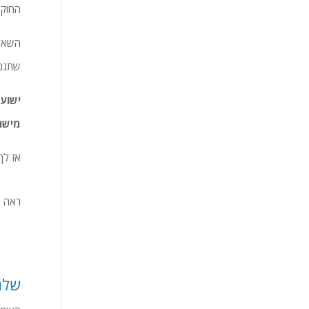
החוק 
השאלה
שתגמו
ישוע 
מישה
אז לך
ראה ג
שלח