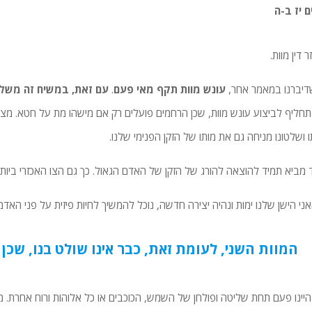
 יז ב-ה
ר דין מוות.
דיברנו במאמר אחר,
עונש מוות תקף מאי פעם
.
עם זאת, במשיח זה משל
תחליף לביצוע עונש מוות, שכן הרחמים פועלים רק אם מישהו מת על חטא. מצד
ו ושלטונו מניחה גם את מותו של הזקן הפנימי שלנו.
מביא תמיד להוצאה להורג של הזקן של האדם הגאול. כך גם הצו האכזרי ביותר
ני הישן שלנו ימות ונהיה יצירה חדשה, נוכל להמשיך לחיות פיזית על פני האד
המוות השני, לעומת זאת, כבר אינו שולט בנו, שכן 
 היינו פעם תחת שליטה ופולחן של השמש, הכוכבים או כל אלוהות ורוח אחרת. מ