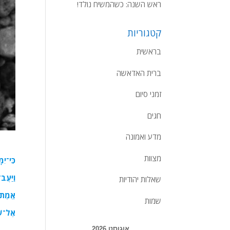
ראש השנה: כשהמשיח נולד!
קטגוריות
בראשית
ברית האדאשה
זמני סיום
חגים
מדע ואמונה
מצוות
כִּי־יִ
וַיַּעֲב
שאלות יהודיות
אֱמֶת נ
שמות
אֶל־שְׁ
אוגוסט 2026