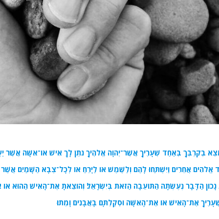
מָּצֵא בְקִרְבְּךָ בְּאַחַד שְׁעָרֶיךָ אֲשֶׁר־יְהוָה אֱלֹהֶיךָ נֹתֵן לָךְ אִישׁ אוֹ־אִשָּׁה אֲשֶׁר יַעֲ
ֹד אֱלֹהִים אֲחֵרִים וַיִּשְׁתַּחוּ לָהֶם וְלַשֶּׁמֶשׁ אוֹ לַיָּרֵחַ אוֹ לְכָל־צְבָא הַשָּׁמַיִם אֲשֶׁר לֹא
ָכוֹן הַדָּבָר נֶעֶשְׂתָה הַתּוֹעֵבָה הַזֹּאת בְּיִשְׂרָאֵל׃ וְהוֹצֵאתָ אֶת־הָאִישׁ הַהוּא אוֹ
עָרֶיךָ אֶת־הָאִישׁ אוֹ אֶת־הָאִשָּׁה וּסְקַלְתָּם בָּאֲבָנִים וָמֵתוּ׃