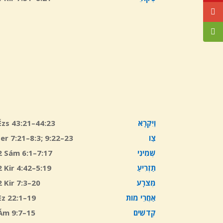
É
zs 43:21–44:23
וַיִּקְרָא
Jer 7:21–8:3; 9:22–23
צַו
2 Sám 6:1–7:17
שְּׁמִינִי
2 Kir 4:42–5:19
תַזְרִיעַ
2 Kir 7:3–20
מְּצֹרָע
Ez 22:1–19
אַחֲרֵי מוֹת
Ám 9:7–15
קְדֹשִׁים