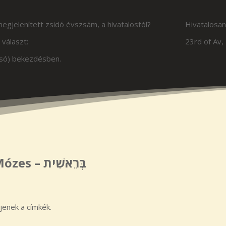
 megjelenített zsidó évszsám, a hivatalostól?
Hivatalosan
 választ:
23rd of Av,
olsó) bekezdésben.
Mózes –
בְּרֵאשִׁית
ljenek a címkék.