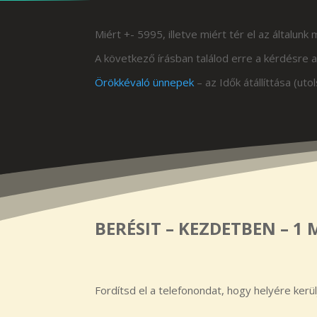
Miért +- 5995, illetve miért tér el az általunk
A következő írásban találod erre a kérdésre a
Örökkévaló ünnepek
– az Idők átállíttása (ut
BERÉSIT – KEZDETBEN – 1 
Fordítsd el a telefonondat, hogy helyére kerü