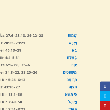
Ézs 27:6–28:13; 29:22–23
שְׁמוֹת
Ez 28:25–29:21
וָאֵרָא
Jer 46:13–28
בֹּא
Bír 4:4–5:31
בְּשַׁלַּח
Ézs 6:1–7:6; 9:5–6
יִתְרוֹ
Jer 34:8–22; 33:25–26
מִּשְׁפָּטִים
1 Kir 5:26–6:13
תְּרוּמָה
Ez 43:10–27
תְּצַוֶּה
1 Kir 18:1–39
תִשָּׂא
כִּי
1 Kir 7:40–50
וַיַּקְהֵל
1 Kir 7:51–8:21
פְקוּדֵי