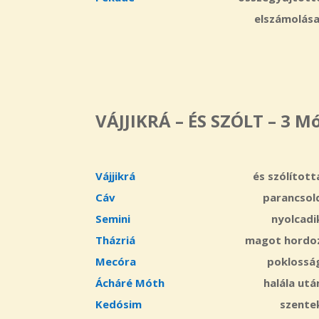
elszámolása
VÁJJIKRÁ – ÉS SZÓLT – 3 M
Vájjikrá
és szólított
Cáv
parancsol
Semini
nyolcadi
Tházriá
magot hordo
Mecóra
poklossá
Ácháré Móth
halála utá
Kedósim
szente