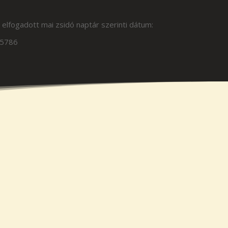
 elfogadott mai zsidó naptár szerinti dátum:
 5786