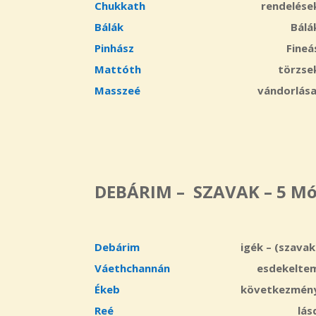
Chukkath
rendelése
Bálák
Bálá
Pinhász
Fineá
Mattóth
törzse
Masszeé
vándorlása
DEBÁRIM – SZAVAK – 5 Mó
Debárim
igék –
(szavak
Váethchannán
esdekelte
Ékeb
következmén
Reé
lás