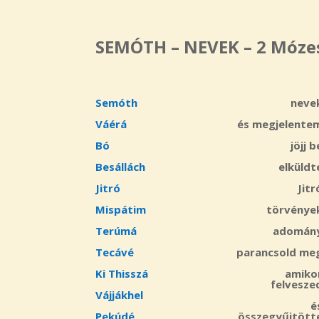
SEMÓTH – NEVEK – 2 Móze
Semóth
neve
Váérá
és megjelente
Bó
jöjj b
Besállách
elküldt
Jitró
Jitr
Mispátim
törvénye
Terúmá
adomán
Tecávé
parancsold me
Ki Thisszá
amiko
felvesze
Vájjákhel
é
Pekúdé
összegyűjtött