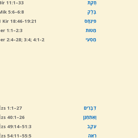
Bír 11:1–33
חֻקַּת
Mik 5:6–6:8
בָּלָק
1 Kir 18:46-19:21
פִּינְחָס
Jer 1:1–2:3
מַּטּוֹת
Jer 2:4–28; 3:4; 4:1-2
מַסְעֵי
Ézs 1:1–27
דְּבָרִים
Ézs 40:1–26
וָאֶתְחַנַּן
Ézs 49:14–51:3
עֵקֶב
Ézs 54:11–55:5
רְאֵה