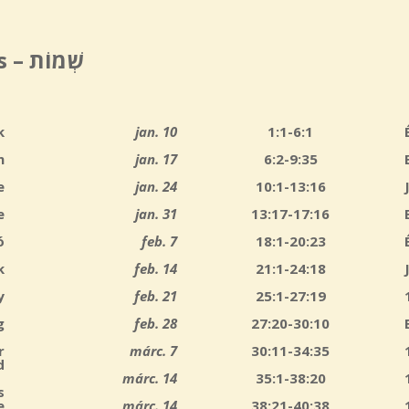
s –
שְׁמוֹת
k
jan. 10
1:1-6:1
m
jan. 17
6:2-9:35
e
jan. 24
10:1-13:16
e
jan. 31
13:17-17:16
ó
feb. 7
18:1-20:23
k
feb. 14
21:1-24:18
y
feb. 21
25:1-27:19
g
feb. 28
27:20-30:10
r
márc. 7
30:11-34:35
d
márc. 14
35:1-38:20
s
e
márc. 14
38:21-40:38