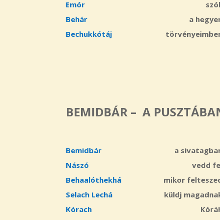
Emór
szól
Behár
a hegye
Bechukkótáj
törvényeimbe
BEMIDBÁR – A PUSZTÁBAN 
Bemidbár
a sivatagba
Nászó
vedd fe
Behaalóthekhá
mikor feltesze
Selach Lechá
küldj magadna
Kórach
Kórá