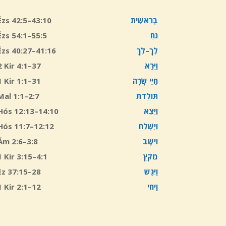
Ézs 42:5–43:10
בְּרֵאשִׁית
Ézs 54:1–55:5
נֹחַ
Ézs 40:27–41:16
לְךָ
–
לֶךְ
2 Kir 4:1–37
וַיֵּרָא
1 Kir 1:1–31
שָׂרָה
חַיֵּי
Mal 1:1–2:7
תּוֹלְדֹת
Hós 12:13–14:10
וַיֵּצֵא
Hós 11:7–12:12
וַיִּשְׁלַח
Ám 2:6–3:8
וַיֵּשֶׁב
1 Kir 3:15–4:1
מִקֵּץ
Ez 37:15–28
וַיִּגַּשׁ
1 Kir 2:1–12
וַיְחִי