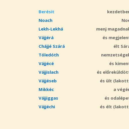
Berésit
kezdetbe
Noach
No
Lekh-Lekhá
menj magadna
Vájjérá
és megjelen
Chájjé Szárá
élt Sár
Tóledóth
nemzetsége
Vájjécé
és kimen
Vájjislach
és előreküldöt
Vájjéseb
és ült (lakott
Mikkéc
a végé
Vájjiggas
és odalépe
Vájjéchi
és élt (lakott