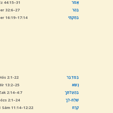
Ez 44:15–31
אֱמֹר
Jer 32:6–27
בְּהַר
Jer 16:19–17:14
בְּחֻקֹּתַי
Hós 2:1-22
בְּמִדְבַּר
Bír 13:2–25
נָשֹׂא
Zak 2:14–4:7
בְּהַעֲלֹתְךָ
Józs 2:1–24
שְׁלַח-לְךָ
1 Sám 11:14–12:22
קֹרַח