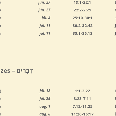
k
jún. 27
19:1-22:1
k
jún. 27
22:2-25:9
s
júl. 4
25:10-30:1
k
júl. 11
30:2-32:42
i
júl. 11
33:1-36:13
zes –
דְּבָרִים
)
júl. 18
1:1-3:22
m
júl. 25
3:23-7:11
y
aug. 1
7:12-11:25
d
aug. 8
11:26-16:17