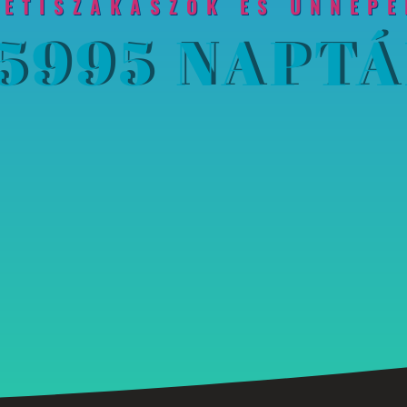
HETISZAKASZOK ÉS ÜNNEPE
5995 NAPT