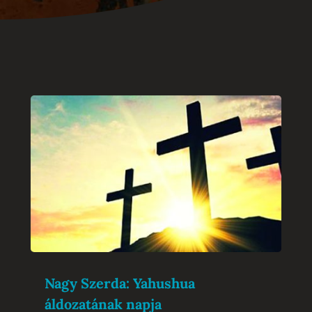
Nagy Szerda: Yahushua
áldozatának napja