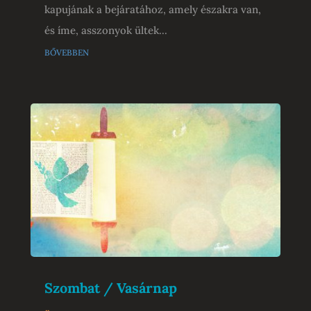
kapujának a bejáratához, amely északra van,
és íme, asszonyok ültek...
bővebben
Szombat / Vasárnap