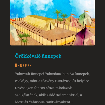
Örökkévaló ünnepek
ÜNNEPEK
Yahuwah ünnepei Yahushua-ban Az ünnepek,
csakúgy, mint a törvény tisztázása és helyére
tevése igen fontos része mindazok
szolgálatának, akik zsidó származással, a
Messiás Yahushua tanítványaként...