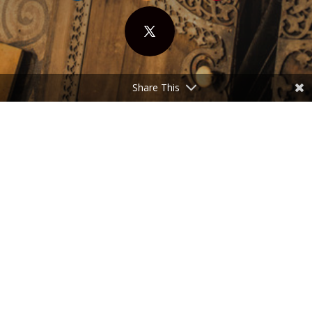
Share This
NO COPYRIGHT
: Az írásokat terjeszteni, kizárólag
ingyen, teljes terjedelmükben, a szerző és a forrás