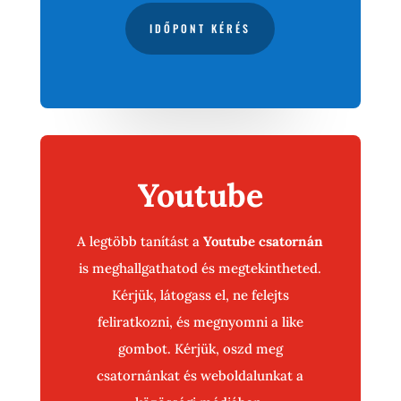
IDŐPONT KÉRÉS
Youtube
A legtöbb tanítást a
Youtube csatornán
is meghallgathatod és megtekintheted.
Kérjük, látogass el, ne felejts
feliratkozni, és megnyomni a like
gombot. Kérjük, oszd meg
csatornánkat és weboldalunkat a