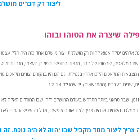
ליצור רק דברים מושלמ
ילה שיצרה את הטוהו ובוהו
 אלהים יכולה אפוא להיות רק מושלמת. יצור מושלם אחד כזה היה הלל עצמו –
ת המלאכים, שבסופו של דבר, מרצונו החופשי והפולחן העצמי, מרדו והחליט ל
מצבאות המלאכים הלכו אחריו בנפילתו. גם הם היו במקורם יצורים מלאכים מוש
, שדים בעברית (המתנשאים). ישעיהו י"ד 12-14
 זמן, שבר טראגי ביותר התרחש בעולם המושלם הזה, שבו המורדים האלה לא י
בממלכת השמים. אז היה צריך לצוד אותם איפשהו, אבל זה איפשהו עדיין לא ה
 צריך ליצור ממד מקביל שבו יהוה לא היה נוכח. זה היה