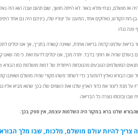
יה אז מושלם, נצחי ומלא באור. לא הייתה חושך, שום תהום שבה הוא היה נא
ן-רוח הקודש, כאלוקים אחד, התענג על יצוריו שלו, ביניהם היה גם אחד היפי
 פנה נגדו.
ר בריאת עולמנו קדמה בריאה אחרת, שאינה קשורה בתנ"ך, אך אנו יכולים לתפו
ם בעולם שהיה אז רוחני בלבד. יתרה מכך, אנו יכולים לדעת זאת. כי מה שאנו
נאים המושלמים הנובעים מהנוכחות הייחודית של דמות מושלמת כמו הבורא של
ל שבו הבורא נאלץ להתערב כדי לשחזר משהו מקורי שהיה מושלם ושאיננו קולט
ו על מנת ליצור את כדור הארץ שלנו ואת השמים שלו בכך שהוא מביא אליו ג
 שבו ובזכותו נוצרה כל הבריאה.
הבורא שלנו ברא במקור היה השלמות עצמה, אין ספק בכך.
ה צריך להיות עולם מושלם, מלכות, שבו מלך הבורא 