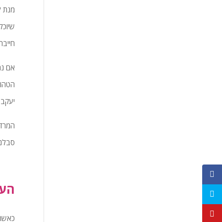
מנת ל
שיוכל
חייבת
אם נת
הטהור
יעקב 
המרד 
סבלני
העו
כאשר 