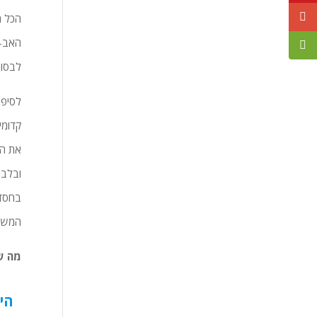
הכל ה
האב-ב
לבסוף
לסיפו
קדומי
את הת
ובלבו
בחסדי
המשיח
מה ש
הי