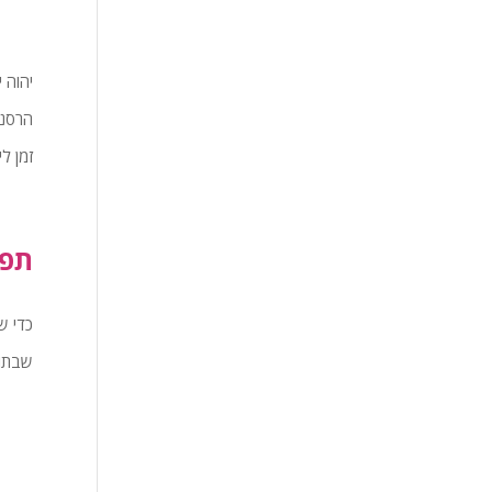
יהוה 
הרסני
זמן לי
תפק
כדי ש
שבתוכ