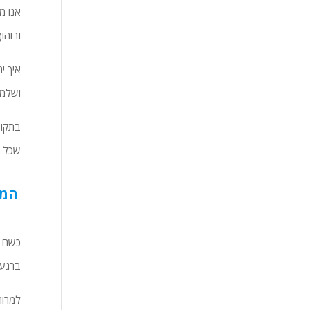
ובוהו).
איך י
ושלמו
בתקופ
שכל ס
המי
כשם ש
ברגע 
למרות