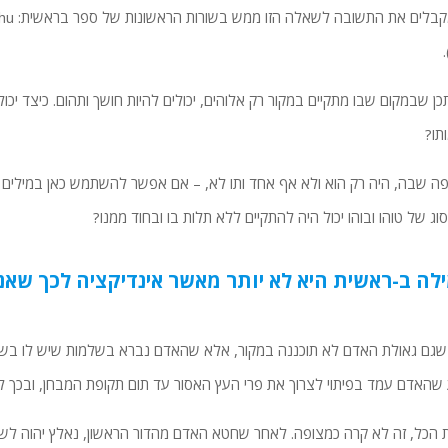
תכן שבמקום שבו מתקיים במקור רק אלוהים, יכולים להיות חושך ותהום. כיצד יכ
תו?
ה שבה, היה רק ​​הוא ולא אף אחד ותו לא, – אם אפשר להשתמש כאן במילים
וג של טוהו ובוהו יכול היה להתקיים ללא תלות בו ובחוד ממנו?
לה ב-ראשית היא לא יותר מאשר אינדיקציה לכך שאנ
גם גאולת האדם לא תוכננה במקור, אלא שהאדם נברא בשלמות שיש לו בשר נ
שהאדם עמד בפיתוי לצרוך את פרי העץ האסור עד תום תקופת המבחן, ובכך לזכ
 הכל, זה לא קרה כמצופה. לאחר שחטא האדם מהדור הראשון, נאלץ יהוה לשנות