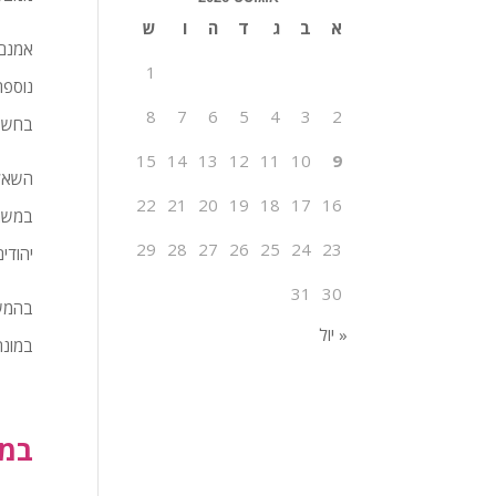
א
ב
ג
ד
ה
ו
ש
אמנם 
1
נוספת
8
7
6
5
4
3
2
בחשבו
15
14
13
12
11
10
9
השאלה
22
21
20
19
18
17
16
במשהו
29
28
27
26
25
24
23
יהודי
31
30
בהמשך
« יול
במונח
במה