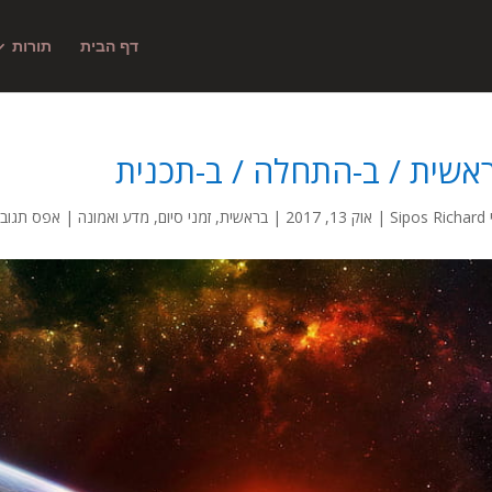
דף הבית
תורות
אשית / ב-התחלה / ב-תכנית
Sipos Richard
|
אוק 13, 2017
|
בראשית
,
זמני סיום
,
מדע ואמונה
|
אפס תגובו