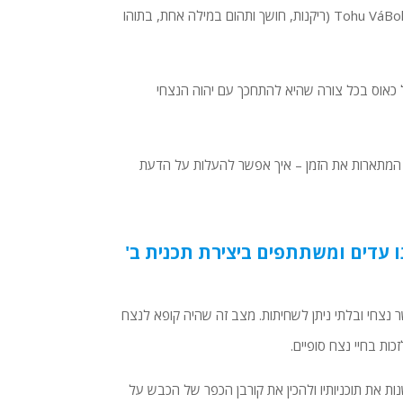
אנו מקבלים את התשובה לשאלה הזו ממש בשורות הראשונות של ספר בראשית: Tohu VáBohu (ריקנות, חושך ותהום במילה אחת, בתוהו
ול כאוס בכל צורה שהיא להתחכך עם יהוה הנצחי
 המתארות את הזמן – איך אפשר להעלות על הדעת
ו עדים ומשתתפים ביצירת תכנית ב'
צחי ובלתי ניתן לשחיתות. מצב זה שהיה קופא לנצח
ות בחיי נצח סופיים.
 את תוכניותיו ולהכין את קורבן הכפר של הכבש על