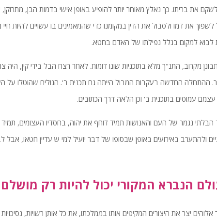
שקם את בריתו. כך נאלץ מאוחר יותר להופיע באופן אישי בדמות הבן, מתרוקן,
 לשפוך את דמו ולסבול את הדין במקומנו כדי שהמאמינים בו עשויים להיות חיי 
 לבוא למקום בגלל נפילתו של האדם בחטא.
בונן מקרוב, התנ"ך מלא בתוכניות שונו דומות. לאחר רצח הבל בידי קין, היה 
. ההתחלה החדשה בעקבות המבול הייתה גם תכנית ב'. הגולים שהוטלו על העם 
עצמם עמוסים בתוכנית ב' וכן הלאה דרך הכתובים.
הבלתי נגמר של העם והאנושות תמיד דוחף את יהוה, בחסדיו העצומים, תמיד לה
ים ולהתערב באירועים באופן שבסופו של דבר יועיל למי ש עדיין חטאו, אבל לבס
לם הנברא המקורי יכול להיות רק מושלם
אלוהים יצר את היצורים המקיפים אותו בממלכתו, את כל אותן רשויות, נסיכויות 