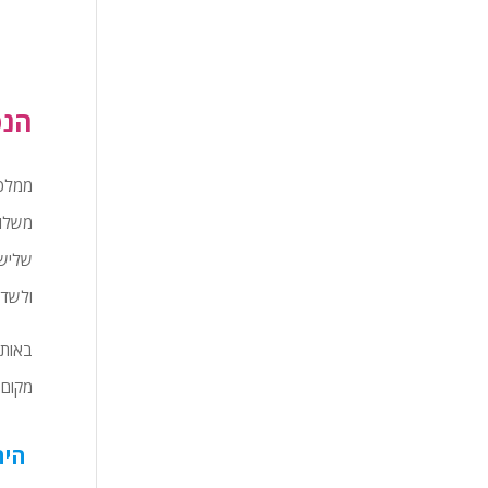
הנפ
ממלכת
משלוש
שליש 
ולשדים
באותו
מקום 
היה