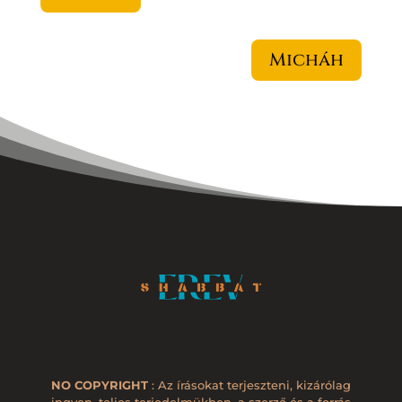
Micháh
NO COPYRIGHT
: Az írásokat terjeszteni, kizárólag
ingyen, teljes terjedelmükben, a szerző és a forrás