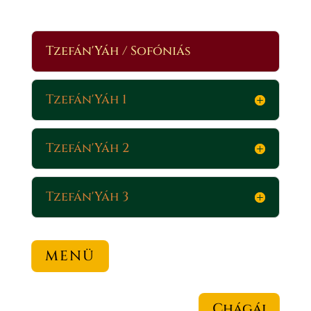
Tzefán'Yáh / Sofóniás
Tzefán'Yáh 1
Tzefán'Yáh 2
Tzefán'Yáh 3
MENÜ
Chágáj