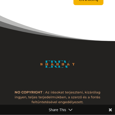
NO COPYRIGHT
: Az írásokat terjeszteni, kizárólag
ingyen, teljes terjedelmükben, a szerző és a forrás
feltűntetésével engedélyezett.
Share This