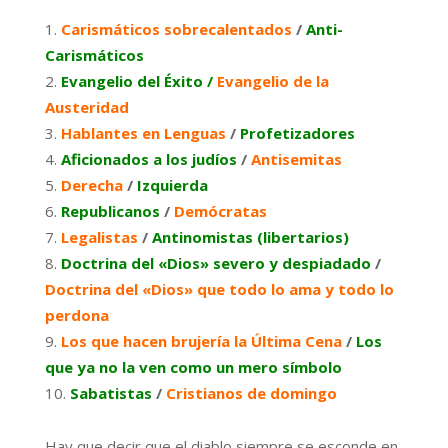
Carismáticos sobrecalentados
/
Anti-
Carismáticos
Evangelio del Éxito /
Evangelio de la
Austeridad
Hablantes en Lenguas
/
Profetizadores
Aficionados a los judíos
/
Antisemitas
Derecha
/
I
zquierda
Republicanos
/
Demócratas
Legalistas
/
Antinomistas (libertarios)
Doctrina del «Dios» severo y despiadado
/
Doctrina del «Dios» que todo lo ama y todo lo
perdona
Los que hacen brujería la Última Cena
/
Los
que ya no la ven como un mero símbolo
Sabatistas
/
Cristianos de domingo
Hay que decir que el diablo siempre se esconde en