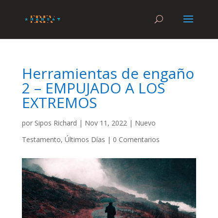
Herramientas de engaño
2 – EMPUJADO A LOS
EXTREMOS
por
Sipos Richard
|
Nov 11, 2022
|
Nuevo
Testamento
,
Últimos Días
|
0 Comentarios