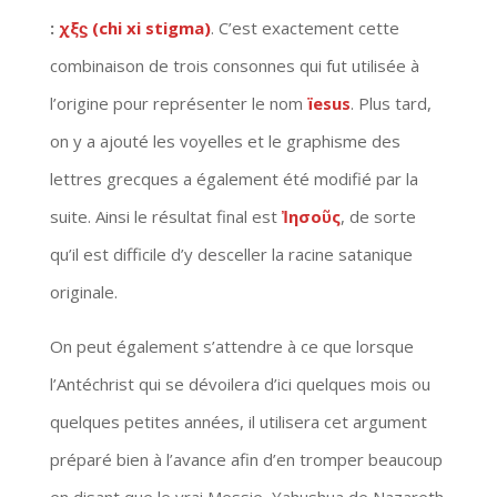
:
χξϛ (chi xi stigma)
. C’est exactement cette
combinaison de trois consonnes qui fut utilisée à
l’origine pour représenter le nom
ïesus
. Plus tard,
on y a ajouté les voyelles et le graphisme des
lettres grecques a également été modifié par la
suite. Ainsi le résultat final est
Ἰησοῦς
, de sorte
qu’il est difficile d’y desceller la racine satanique
originale.
On peut également s’attendre à ce que lorsque
l’Antéchrist qui se dévoilera d’ici quelques mois ou
quelques petites années, il utilisera cet argument
préparé bien à l’avance afin d’en tromper beaucoup
en disant que le vrai Messie, Yahushua de Nazareth