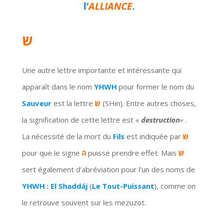
l’
ALLIANCE
.
ש
Une autre lettre importante et intéressante qui
apparaît dans le nom
YHWH
pour former le nom du
Sauveur
est la lettre
ש
(SHin). Entre autres choses,
la signification de cette lettre est «
destruction
«
.
La nécessité de la mort du
Fils
est indiquée par
ש
pour que le signe
ה
puisse prendre effet. Mais
ש
sert également d’abréviation pour l’un des noms de
YHWH
:
El Shaddáj
(
Le Tout-Puissant
), comme on
le retrouve souvent sur les mezuzot.