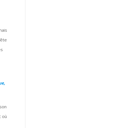
mais
fête
es
ue,
 son
t où