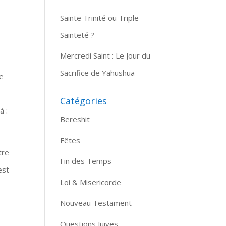
Sainte Trinité ou Triple
Sainteté ?
Mercredi Saint : Le Jour du
Sacrifice de Yahushua
Le
Catégories
à :
Bereshit
Fêtes
tre
Fin des Temps
est
Loi & Misericorde
Nouveau Testament
Questions Juives