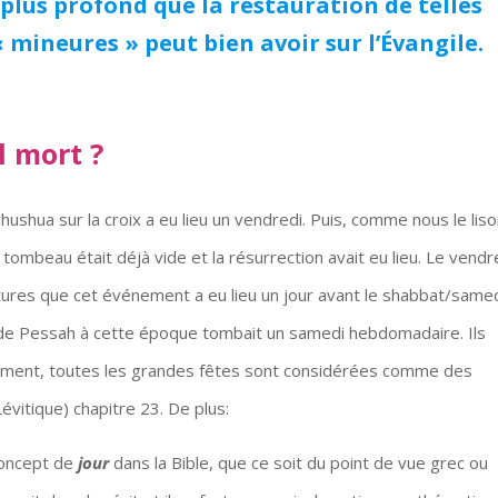
l plus profond que la restauration de telles
ineures » peut bien avoir sur l’Évangile.
l mort ?
Yahushua sur la croix a eu lieu un vendredi. Puis, comme nous le lis
 tombeau était déjà vide et la résurrection avait eu lieu. Le vendr
itures que cet événement a eu lieu un jour avant le shabbat/samed
 de Pessah à cette époque tombait un samedi hebdomadaire. Ils
tament, toutes les grandes fêtes sont considérées comme des
Lévitique) chapitre 23. De plus:
concept de
jour
dans la Bible, que ce soit du point de vue grec ou