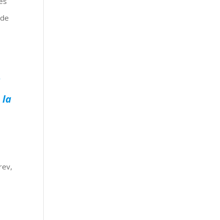
ues
 de
 la
rev,