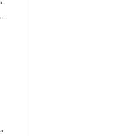
t.
bera
ien