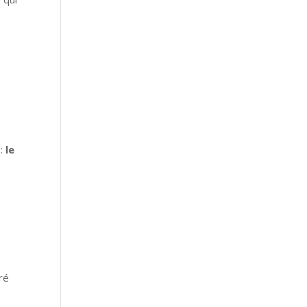
 :
le
éré