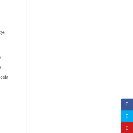
nge
s
s
 cela