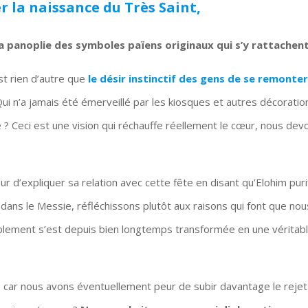
la naissance du Très Saint,
la panoplie des symboles païens originaux qui s’y rattachent
st rien d’autre que
le désir instinctif des gens de se remonter
ui n’a jamais été émerveillé par les kiosques et autres décoratio
e ? Ceci est une vision qui réchauffe réellement le cœur, nous dev
 d’expliquer sa relation avec cette fête en disant qu’Elohim puri
dans le Messie, réfléchissons plutôt aux raisons qui font que nou
siblement s’est depuis bien longtemps transformée en une véritab
, car nous avons éventuellement peur de subir davantage le rejet