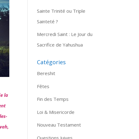
Sainte Trinité ou Triple
Sainteté ?
Mercredi Saint : Le Jour du
Sacrifice de Yahushua
Catégories
Bereshit
Fêtes
e la
Fin des Temps
ent
Loi & Misericorde
les-
Nouveau Testament
uwah,
Questions Juives