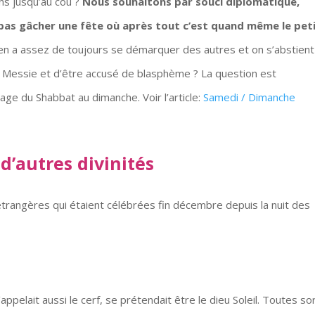
ns jusqu’au cou ?
Nous souhaitons par souci diplomatique,
pas gâcher une fête où après tout c’est quand même le pet
n a assez de toujours se démarquer des autres et on s’abstient
le Messie et d’être accusé de blasphème ? La question est
e du Shabbat au dimanche. Voir l’article:
Samedi / Dimanche
 d’autres divinités
étrangères qui étaient célébrées fin décembre depuis la nuit des
’appelait aussi le cerf, se prétendait être le dieu Soleil. Toutes so