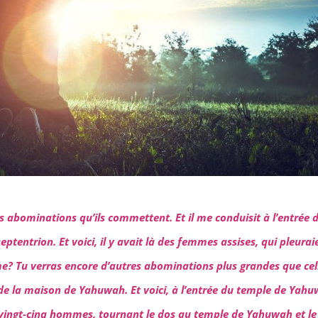
es abominations qu’ils commettent. Et il me conduisit à l’entrée d
tentrion. Et voici, il y avait là des femmes assises, qui pleurai
homme? Tu verras encore d’autres abominations plus grandes que cel
ur de la maison de Yahuwah. Et voici, à l’entrée du temple de Yah
ron vingt-cinq hommes, tournant le dos au temple de Yahuwah et le