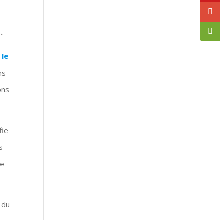
.
 le
ns
ons
fie
s
le
 du