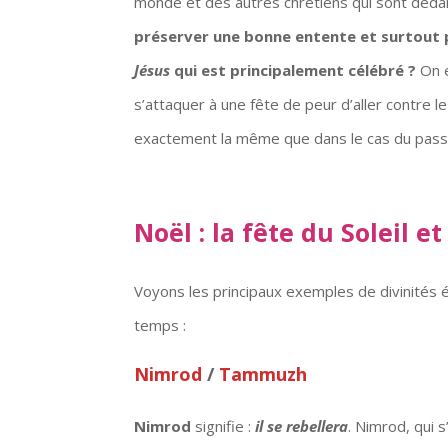
monde et des autres chrétiens qui sont deda
préserver une bonne entente et surtout 
Jésus
qui est principalement célébré ?
On e
s’attaquer à une fête de peur d’aller contre 
exactement la même que dans le cas du passag
Noël : la fête du Soleil et
Voyons les principaux exemples de divinités 
temps :
Nimrod
/
Tammuzh
Nimrod
signifie :
il se rebellera
. Nimrod, qui s