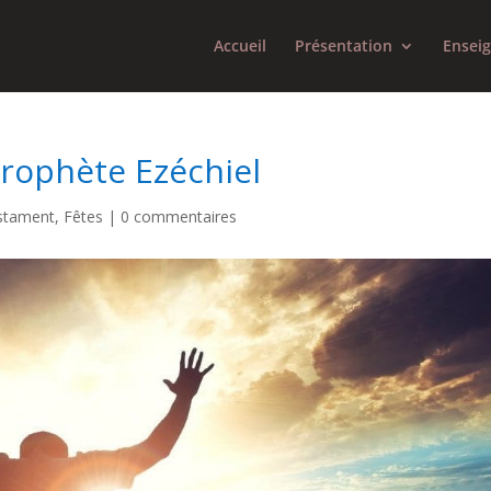
Accueil
Présentation
Ensei
rophète Ezéchiel
stament
,
Fêtes
|
0 commentaires