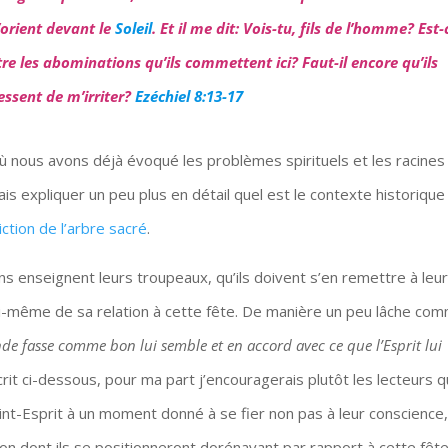
l’orient devant le
Soleil
. Et il me dit: Vois-tu, fils de l’homme? Est-
 les abominations qu’ils commettent ici? Faut-il encore qu’ils
cessent de m’irriter?
Ezéchiel 8:13-17
 nous avons déjà évoqué les problèmes spirituels et les racines
is expliquer un peu plus en détail quel est le contexte historique
iction de l’arbre sacré
.
ns enseignent leurs troupeaux, qu’ils doivent s’en remettre à leu
ui-même de sa relation à cette fête. De manière un peu lâche co
nde fasse comme bon lui semble et en accord avec ce que l’Esprit lui
crit ci-dessous, pour ma part j’encouragerais plutôt les lecteurs q
aint-Esprit à un moment donné à se fier non pas à leur conscience
çon dont ils se positionneront dorénavant par rapport à cette fête