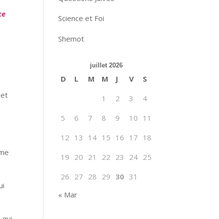
ce
Science et Foi
Shemot
juillet 2026
D
L
M
M
J
V
S
 et
1
2
3
4
5
6
7
8
9
10
11
r
12
13
14
15
16
17
18
mme
19
20
21
22
23
24
25
26
27
28
29
30
31
ui
« Mar
,
 qui