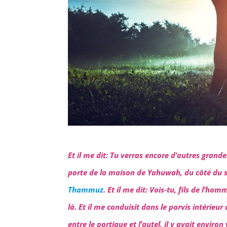
Et il me dit: Tu verras encore d’autres grand
porte de la maison de Yahuwah, du côté du sep
Thammuz
. Et il me dit: Vois-tu, fils de l’
là. Et il me conduisit dans le parvis intérie
entre le portique et l’autel, il y avait envi