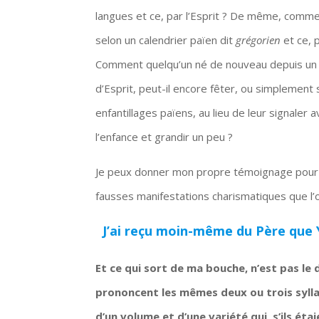
langues et ce, par l’Esprit ? De même, comme
selon un calendrier païen dit
grégorien
et ce, 
Comment quelqu’un né de nouveau depuis un c
d’Esprit, peut-il encore fêter, ou simplement
enfantillages païens, au lieu de leur signaler
l’enfance et grandir un peu ?
Je peux donner mon propre témoignage pour 
fausses manifestations charismatiques que l’
J’ai reçu moin-même du Père que 
Et ce qui sort de ma bouche, n’est pas le 
prononcent les mêmes deux ou trois sylla
d’un volume et d’une variété qui, s’ils ét