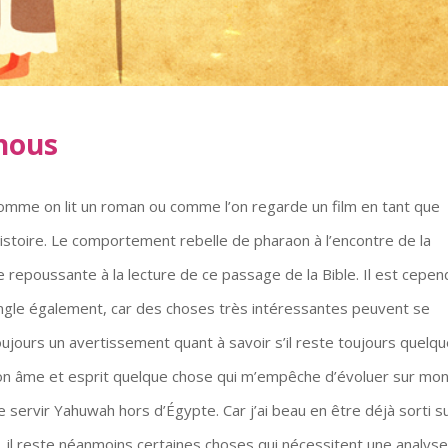
 nous
 comme on lit un roman ou comme l’on regarde un film en tant que
’histoire. Le comportement rebelle de pharaon à l’encontre de la
epoussante à la lecture de ce passage de la Bible. Il est cepen
 angle également, car des choses très intéressantes peuvent se
ujours un avertissement quant à savoir s’il reste toujours quelq
on âme et esprit quelque chose qui m’empêche d’évoluer sur mo
de servir Yahuwah hors d’Égypte. Car j’ai beau en être déjà sorti s
 il reste néanmoins certaines choses qui nécessitent une analys