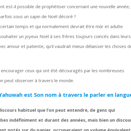
nt est-il possible de prophétiser concernant une nouvelle année,
parfois sous un sapin de Noël décoré ?
ertain temps et qui normalement devrait être mûr et adulte
 souhaiter un joyeux Noël à ses frères toujours coincés dans leurs
 avec amour et patiente, qu’il vaudrait mieux délaisser les choses d
encourager ceux qui ont été découragés par les nombreuses
on peut observer à travers le monde.
Yahuwah est Son nom à travers le parler en langu
discours habituel que l’on peut entendre, de gens qui
bes indéfiniment et durant des années, mais bien un discou
aient notés sur du papier, occuperaient un volume équivalent