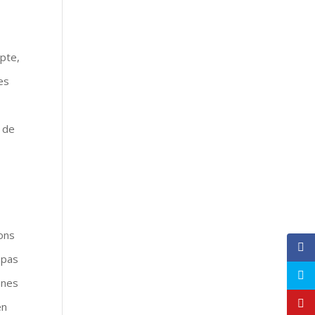
ypte,
es
 de
ions
 pas
nnes
en