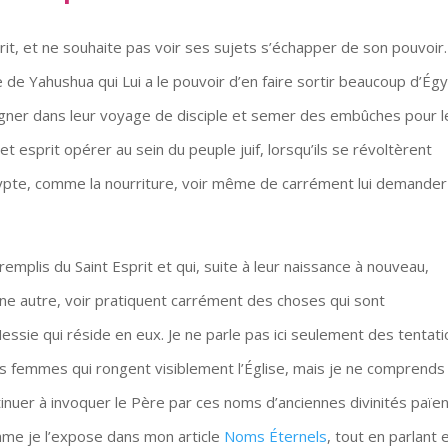
t, et ne souhaite pas voir ses sujets s’échapper de son pouvoir.
ce de Yahushua qui Lui a le pouvoir d’en faire sortir beaucoup d’Ég
mpagner dans leur voyage de disciple et semer des embûches pour l
et esprit opérer au sein du peuple juif, lorsqu’ils se révoltèrent
ypte, comme la nourriture, voir même de carrément lui demander
mplis du Saint Esprit et qui, suite à leur naissance à nouveau,
ne autre, voir pratiquent carrément des choses qui sont
ssie qui réside en eux. Je ne parle pas ici seulement des tentat
 les femmes qui rongent visiblement l’Église, mais je ne comprends
inuer à invoquer le Père par ces noms d’anciennes divinités païe
mme je l’expose dans mon article
Noms Éternels
, tout en parlant 