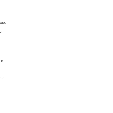
e
nous
ur
r
En
,
sie