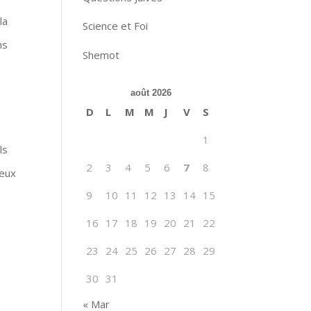
la
Science et Foi
ns
Shemot
août 2026
D
L
M
M
J
V
S
1
ls
2
3
4
5
6
7
8
ceux
9
10
11
12
13
14
15
16
17
18
19
20
21
22
23
24
25
26
27
28
29
30
31
« Mar