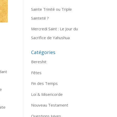
Sainte Trinité ou Triple
Sainteté ?
Mercredi Saint : Le Jour du
Sacrifice de Yahushua
Catégories
Bereshit
dant
Fêtes
Fin des Temps
ue
Loi & Misericorde
n
Nouveau Testament
uite
Questions Juives
e