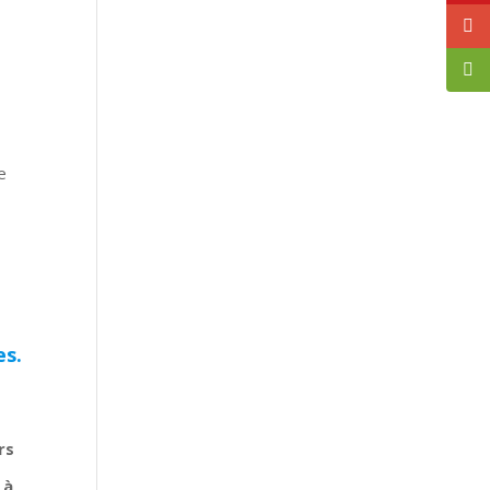
e
es.
rs
 à